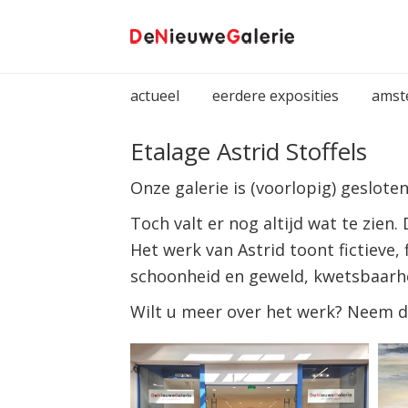
Spring
Door
naar
naar
de
de
hoofdnavigatie
hoofd
actueel
eerdere exposities
amst
inhoud
Etalage Astrid Stoffels
Onze galerie is (voorlopig) gesloten
Toch valt er nog altijd wat te zien.
Het werk van Astrid toont fictieve
schoonheid en geweld, kwetsbaarh
Wilt u meer over het werk? Neem d