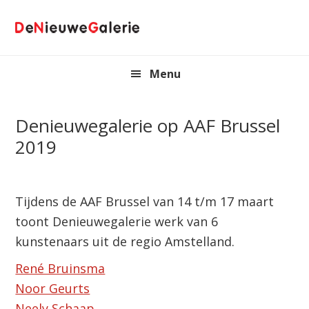
Spring
Door
naar
naar
de
de
hoofdnavigatie
hoofd
Menu
inhoud
Denieuwegalerie op AAF Brussel
2019
Tijdens de AAF Brussel van 14 t/m 17 maart
toont Denieuwegalerie werk van 6
kunstenaars uit de regio Amstelland.
René Bruinsma
Noor Geurts
Neely Schaap