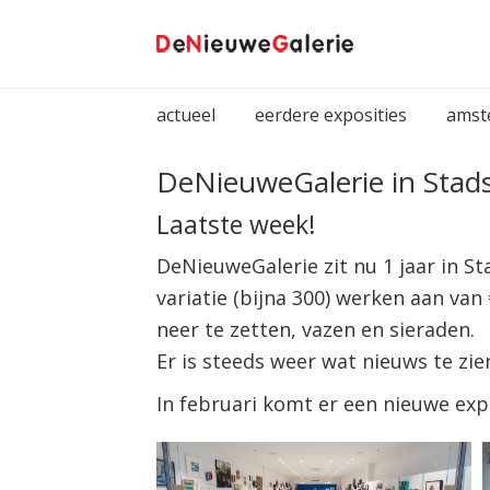
Spring
Door
naar
naar
de
de
hoofdnavigatie
hoofd
actueel
eerdere exposities
amst
inhoud
DeNieuweGalerie in Stad
Laatste week!
DeNieuweGalerie zit nu 1 jaar in S
variatie (bijna 300) werken aan va
neer te zetten, vazen en sieraden.
Er is steeds weer wat nieuws te zie
In februari komt er een nieuwe expo