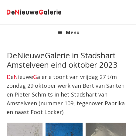
Spring
Door
naar
naar
de
de
hoofdnavigatie
hoofd
Menu
inhoud
DeNieuweGalerie in Stadshart
Amstelveen eind oktober 2023
D
e
N
ieuwe
G
alerie toont van vrijdag 27 t/m
zondag 29 oktober werk van Bert van Santen
en Pieter Schmits in het Stadshart van
Amstelveen (nummer 109, tegenover Paprika
en naast Foot Locker).